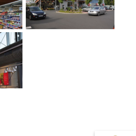
Kundenbewertungen und Erfahrungen zu
Architekturbüro in Frankfurt a.M. - Architekt Paul M...
100%
SEHR GUT
Empfehlungen auf
ProvenExpert.com
5,00 / 5,00
1
Bewertung auf ProvenExpert.com