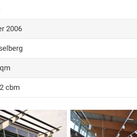
6
r 2006
selberg
 qm
82 cbm