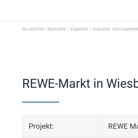
Sie sind hier
:
Startseite
/
Expertise
/
Industrie- und Gewerb
REWE-Markt in Wiesb
Projekt:
REWE Mar