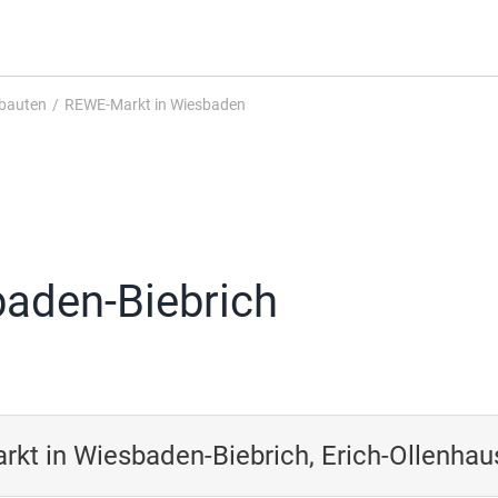
ebauten
/
REWE-Markt in Wiesbaden
aden-Biebrich
kt in Wiesbaden-Biebrich, Erich-Ollenhau